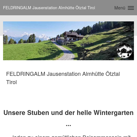
FELDRINGALM Jausenstation Almhütte Ötztal Tirol
Menü
FELDRINGALM Jausenstation Almhütte Ötztal
Tirol
Unsere Stuben und der helle Wintergarten
...
... laden zu einem gemütlichen Beisammensein mit